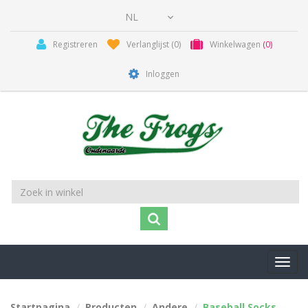
Registreren
Verlanglijst
(0)
Winkelwagen
(0)
Inloggen
Toggl
navig
Startpagina
Producten
Andere
Baseball Socks