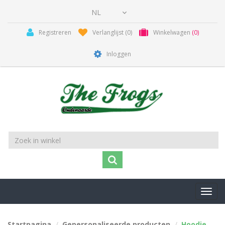
Registreren
Verlanglijst
(0)
Winkelwagen
(0)
Inloggen
Toggl
navig
Startpagina
Gepersonaliseerde producten
Hoodie